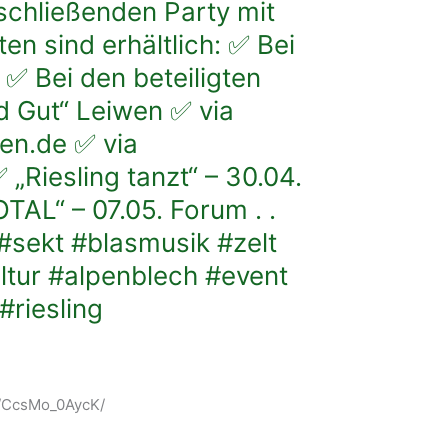
chließenden Party mit
en sind erhältlich: ✅ Bei
✅ Bei den beteiligten
 Gut“ Leiwen ✅ via
en.de ✅ via
„Riesling tanzt“ – 30.04.
AL“ – 07.05. Forum . .
#sekt #blasmusik #zelt
tur #alpenblech #event
#riesling
/p/CcsMo_0AycK/