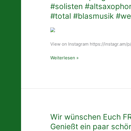
erhältlich:
uns
#solisten #altsaxopho
✅
beginnt
#total #blasmusik #we
Bei
jetzt
jedem
die
Aktiven
heiße
Musiker
Phase
View on Instagram https://instagr.am
✅
der
Bei
Vorbereitung.
Weiterlesen »
den
💪🏻
beteiligten
Wir
Winzern
freuen
✅
uns
Im
schon
„Nah
sehr
und
darauf,
Gut“
Euch
Wir
Wir wünschen Euch F
Leiwen
einen
wünschen
✅
unterhaltsamen
Genießt ein paar schö
Euch
via
Abend