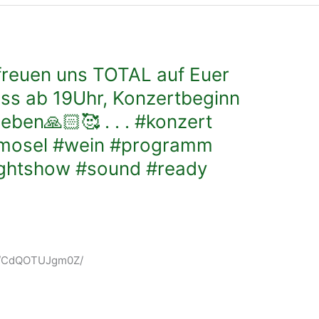
 freuen uns TOTAL auf Euer
ss ab 19Uhr, Konzertbeginn
ieben🙏🏻🥰 . . . #konzert
mosel #wein #programm
ightshow #sound #ready
m/p/CdQOTUJgm0Z/