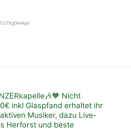
p/Cc7Xg0wIAgI/
NZERkapelle🎶🧡 Nicht
20€ inkl Glaspfand erhaltet ihr
aktiven Musiker, dazu Live-
s Herforst und beste