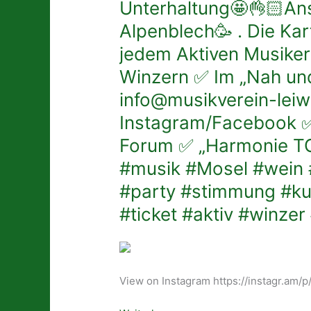
Unterhaltung🤩👌🏻Ans
tolle
Nicht
Überraschung
Alpenblech🥳 . Die Kart
verpassen
🤩
👍🏻
jedem Aktiven Musiker 
🤩
👌🏻
Winzern ✅ Im „Nah und
.
🥳
Los
Für
info@musikverein-leiw
gehts
20€
Instagram/Facebook ✅ 
am
inkl
7.
Forum ✅ „Harmonie TOT
Glaspfand
Mai
erhaltet
#musik #Mosel #wein 
bei
ihr
#party #stimmung #kul
„Harmonie
10
TOTAL“
#ticket #aktiv #winzer 
Top-
.
Weine
.
unserer
.
aktiven
#treue
Musiker,
View on Instagram https://instagr.am
#jubiläum
dazu
#stempel