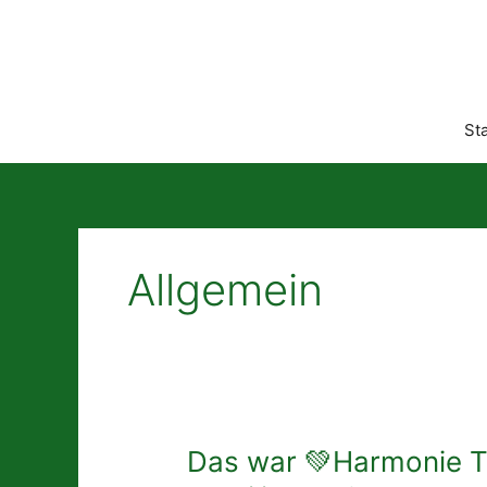
Zum
Inhalt
springen
Sta
Allgemein
Das
Das war 💚Harmonie T
war