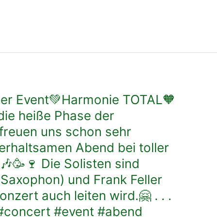
ser Event💚Harmonie TOTAL🧡
 die heiße Phase der
 freuen uns schon sehr
erhaltsamen Abend bei toller
🎶🥳🍷 Die Solisten sind
-Saxophon) und Frank Feller
nzert auch leiten wird.🤗 . . .
#concert #event #abend