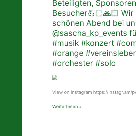
Beteiligten, Sponsoren,
💚
Besucher💪🏻🙏🏻 Wir h
Harmonie
TOTAL
schönen Abend bei uns
🧡
@sascha_kp_events fü
Vielen
#musik #konzert #co
Dank
an
#orange #vereinslebe
alle
#orchester #solo
Beteiligten,
Sponsoren,
Helfer
und
View on Instagram https://instagr.a
natürlich
alle
Weiterlesen »
Besucher
💪🏻
🙏🏻
Wir