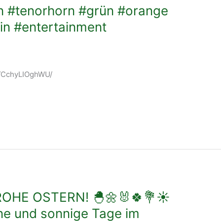
n #tenorhorn #grün #orange
in #entertainment
/p/CchyLIOghWU/
ROHE OSTERN! 🐣🌼🐰🍀💐☀️
ne und sonnige Tage im