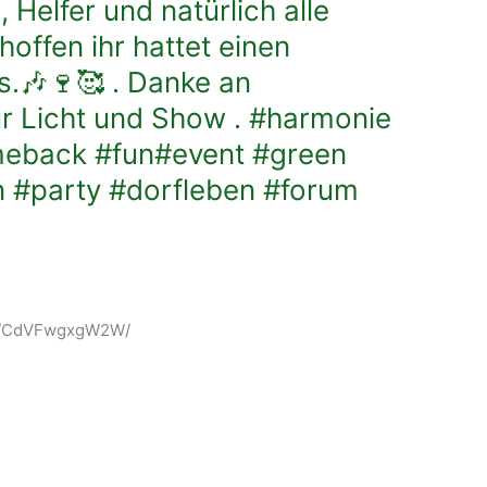
 Helfer und natürlich alle
offen ihr hattet einen
.🎶🍷🥰 . Danke an
r Licht und Show . #harmonie
meback #fun#event #green
n #party #dorfleben #forum
m/p/CdVFwgxgW2W/