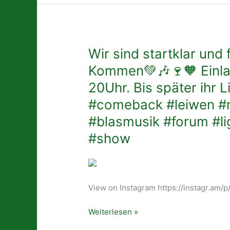
hoffen
ihr
hattet
einen
Wir
Wir sind startklar und
schönen
sind
Abend
Kommen💚🎶🍷🧡 Einla
startklar
bei
20Uhr. Bis später ihr L
und
uns.🎶
freuen
🍷
#comeback #leiwen #
uns
🥰
#blasmusik #forum #l
TOTAL
.
#show
auf
Danke
Euer
an
Kommen
@sascha_kp_events
💚
für
🎶
Licht
View on Instagram https://instagr.a
🍷
und
🧡
Show
Weiterlesen »
Einlass
.