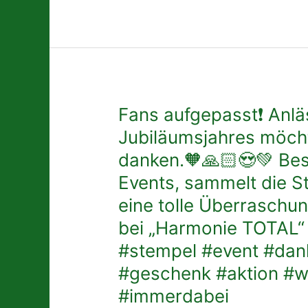
ab
#harmonie
19Uhr,
#musik
Konzertbeginn
#konzert
20Uhr.
#comeback
Bis
#fun#event
später
#green
ihr
#orange
Fans
Fans aufgepasst❗️ Anlä
Lieben
#vereinsleben
aufgepasst❗️
Jubiläumsjahres möcht
🙏🏻
#party
Anlässlich
danken.🧡🙏🏻😍💚 Bes
🥰
#dorfleben
unseres
.
#forum
Jubiläumsjahres
Events, sammelt die S
.
#orchester
möchten
eine tolle Überraschun
.
#solo
wir
#konzert
bei „Harmonie TOTAL“ .
Euch
#comeback
für
#stempel #event #dan
#leiwen
Eure
#geschenk #aktion #w
#mosel
Treue
#wein
danken.
#immerdabei
#programm