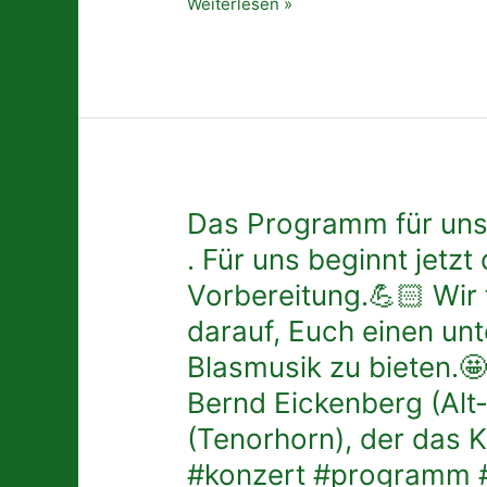
Live-
Weiterlesen »
#event
Musik
#danke
des
#love
Musikvereins
#music#harmonie
Herforst
#geschenk
und
#aktion
beste
#winzer
Unterhaltung
#blasmusik
🤩
Das
Das Programm für un
#immerdabei
👌🏻
Programm
. Für uns beginnt jetzt
Anschließenden
für
Vorbereitung.💪🏻 Wir
Party
unser
mit
Event
darauf, Euch einen unt
Alpenblech
💚
Blasmusik zu bieten.🤩
🥳
Harmonie
.
Bernd Eickenberg (Alt
TOTAL
Die
🧡
(Tenorhorn), der das Ko
Karten
.
#konzert #programm 
sind
Für