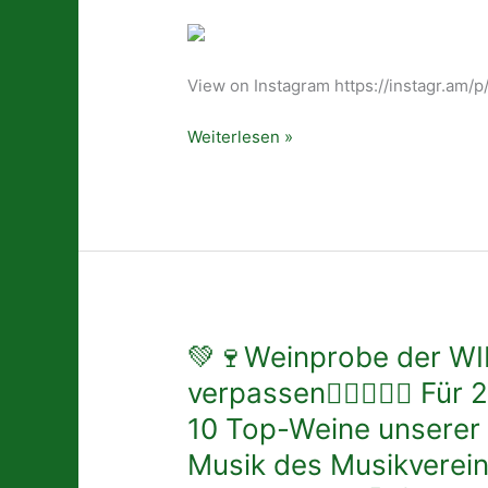
🧡
#blasmusik
🙏🏻
#forum
😍
#lightshow
💚
View on Instagram https://instagr.am/
#sound
Besucht
#ready
und
Weiterlesen »
#show
auf
den
4
Haupt-
Events,
sammelt
die
Stempel
💚
💚🍷Weinprobe der WI
und
🍷
verpassen👍🏻👌🏻🥳 Für 
erhaltet
Weinprobe
als
10 Top-Weine unserer 
der
Dank
WINZERkapelle🎶
Musik des Musikverein
eine
🧡