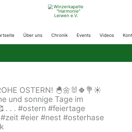
rtseite
Über uns
Chronik
Events
Videos
Kont
ROHE OSTERN! 🐣🌼🐰🍀💐☀️
ne und sonnige Tage im
 . . . #ostern #feiertage
 #zeit #eier #nest #osterhase
k