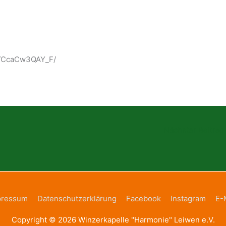
/p/CcaCw3QAY_F/
Nächster Beitrag
pressum
Datenschutzerklärung
Facebook
Instagram
E-
Copyright © 2026
Winzerkapelle "Harmonie" Leiwen e.V.