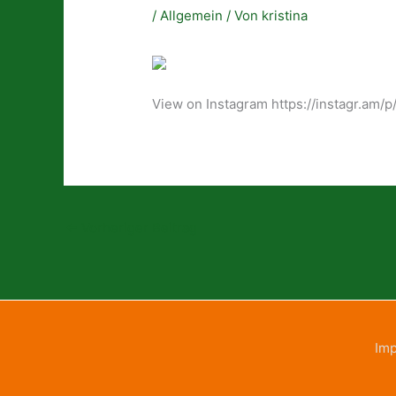
/
Allgemein
/ Von
kristina
View on Instagram https://instagr.am
←
Vorheriger Beitrag
Im