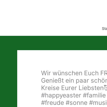
Zum
Inhalt
springen
Sta
Wir wünschen Euch F
Genießt ein paar schö
Kreise Eurer Liebsten🥰
#happyeaster #familie
#freude #sonne #musi