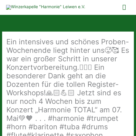
Zum
Hau
Inhalt
springen
Ein intensives und schönes Proben-
Wochenende liegt hinter uns🥵🥰 Es
war ein großer Schritt in unserer
Konzertvorbereitung.👍🏻🔝 Ein
besonderer Dank geht an die
Dozenten für die tollen Register-
Workshops!🙏🏻💪🏻 Jetzt sind es
nur noch 4 Wochen bis zum
Konzert „Harmonie TOTAL“ am 07.
Mai💚🧡 . . . #harmonie #trumpet
#horn #bariton #tuba #drums
#flute#klarinette #saxophon