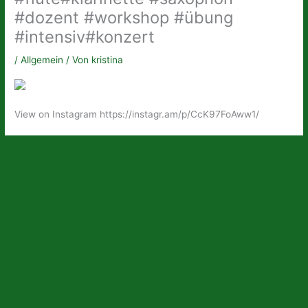
#dozent #workshop #übung
#intensiv#konzert
/
Allgemein
/ Von
kristina
View on Instagram https://instagr.am/p/CcK97FoAww1/
←
Vorheriger Beitrag
Nächster Beitrag
→