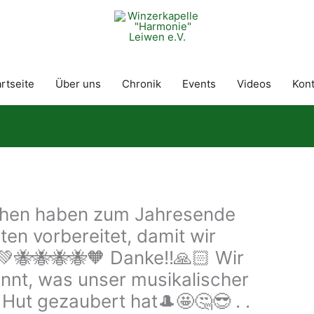
rtseite
Über uns
Chronik
Events
Videos
Kont
nchen haben zum Jahresende
en vorbereitet, damit wir
🐝🐝🐝🐝🧡 Danke!!🙏🏻 Wir
nnt, was unser musikalischer
Hut gezaubert hat🎩🤩🤔😎 . .