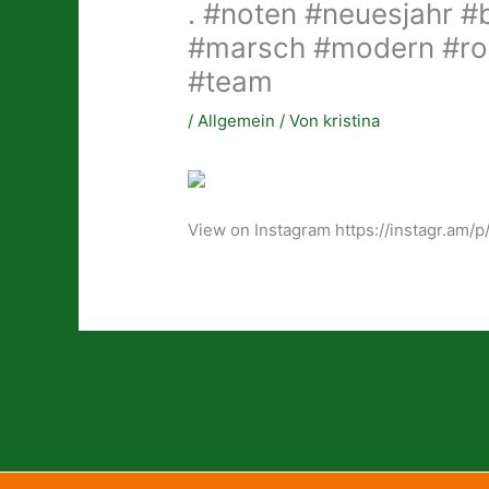
. #noten #neuesjahr #
#marsch #modern #ro
#team
/
Allgemein
/ Von
kristina
View on Instagram https://instagr.am/
←
Vorheriger Beitrag