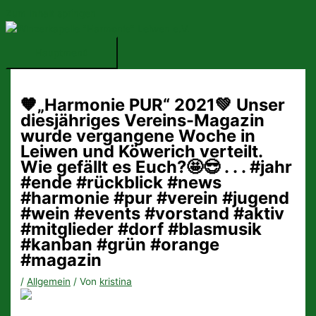
Zum Inhalt springen
Hauptmenü
🧡„Harmonie PUR“ 2021💚 Unser
diesjähriges Vereins-Magazin
wurde vergangene Woche in
Leiwen und Köwerich verteilt.
Wie gefällt es Euch?🤩😎 . . . #jahr
#ende #rückblick #news
#harmonie #pur #verein #jugend
#wein #events #vorstand #aktiv
#mitglieder #dorf #blasmusik
#kanban #grün #orange
#magazin
/
Allgemein
/ Von
kristina