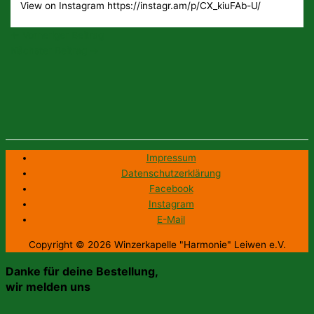
View on Instagram https://instagr.am/p/CX_kiuFAb-U/
←
Vorheriger Beitrag
Nächster Beitrag
→
Impressum
Datenschutzerklärung
Facebook
Instagram
E-Mail
Copyright © 2026
Winzerkapelle "Harmonie" Leiwen e.V.
Danke für deine Bestellung,
wir melden uns