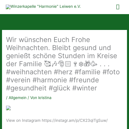
Zum
Hau
Inhalt
springen
Wir wünschen Euch Frohe
Weihnachten. Bleibt gesund und
genießt schöne Stunden im Kreise
der Familie 🥰🎶🎅🏻🍷❄️🎁🥳 . . .
#weihnachten #herz #familie #foto
#verein #harmonie #freunde
#gesundheit #glück #winter
/
Allgemein
/ Von
kristina
View on Instagram https://instagr.am/p/CX23qITgSuw/