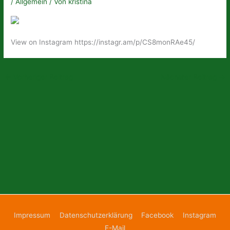
/
Allgemein
/ Von
kristina
View on Instagram https://instagr.am/p/CS8monRAe45/
←
Vorheriger Beitrag
Nächster Beitrag
→
Impressum
Datenschutzerklärung
Facebook
Instagram
E-Mail