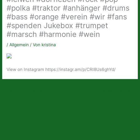
#polka #traktor #anhänger #drums
#bass #orange #verein #wir #fans
#spenden Jukebox #trumpet
#marsch #harmonie #wein
/
Allgemein
/ Von
kristina
View on Instagram https://instagr.am/p/CRI8Us6ghYd/
←
Vorheriger Beitrag
Nächster Beitrag
→