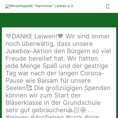
Zum
Hau
Inhalt
springen
💚DANKE Leiwen!🧡 Wir sind immer
noch überwältig, dass unsere
Jukebox-Aktion den Bürgern so viel
Freude bereitet hat. Wir hatten
jede Menge Spaß und der gestrige
Tag war nach der langen Corona-
Pause wie Balsam für unsere
Seelen🥰 Die großzügigen Spenden
können wir zum Start der
Bläserklasse in der Grundschule
sehr gut gebrauchen🙏🏻🤩 . .
#leiwen #dorfleben #rock #pop