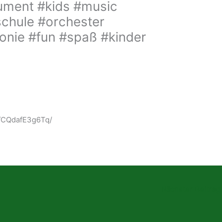
rument #kids #music
schule #orchester
nie #fun #spaß #kinder
/p/CQdafE3g6Tq/
Nächster Beitrag