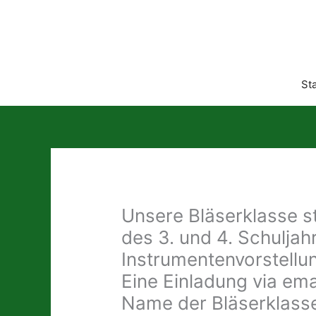
Zum
Inhalt
springen
Sta
Unsere Bläserklasse st
des 3. und 4. Schuljah
Instrumentenvorstellun
Eine Einladung via ema
Name der Bläserklass