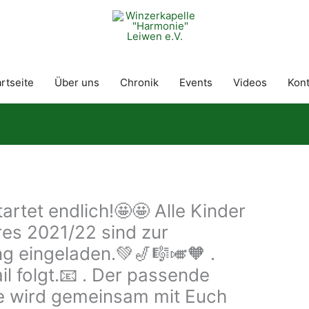
rtseite
Über uns
Chronik
Events
Videos
Kont
artet endlich!🤩🤩 Alle Kinder
res 2021/22 sind zur
g eingeladen.💚🎷🎼🎺🧡 .
il folgt.📧 . Der passende
e wird gemeinsam mit Euch