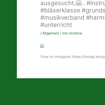
ausgesucht.🤗 . #inst
#bläserklasse #grund
#musikverband #harmo
#unterricht
/
Allgemein
/ Von
kristina
View on Instagram https://instagr.am
←
Vorheriger Beitrag