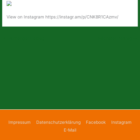
View on Instagram https://instagr.am/p/CNK8R1CAzmv/
←
Vorheriger Beitrag
Nächster Beitrag
→
Impressum
Datenschutzerklärung
Facebook
Instagram
E-Mail