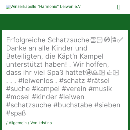
Zum
Hau
Inhalt
springen
Erfolgreiche Schatzsuche👏🏻🧭🎏✅
Danke an alle Kinder und
Beteiligten, die Käpt’n Kampel
unterstützt haben! . Wir hoffen,
dass ihr viel Spaß hattet🤩🙏🏻👍🏻
. . . #leiwenlos . #schatz #rätsel
#suche #kampel #verein #musik
#mosel #kinder #leiwen
#schatzsuche #buchstabe #sieben
#spaß
/
Allgemein
/ Von
kristina