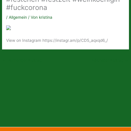
#fuckcorona
/
Allgemein
/ Von
kristina
View on Instagram https://instagr.am/p/CD5_aqxqd6_/
←
Vorheriger Beitrag
Nächster Beitrag
→