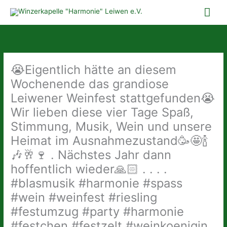
Zum
Hau
Inhalt
springen
😭Eigentlich hätte an diesem
Wochenende das grandiose
Leiwener Weinfest stattgefunden😭
Wir lieben diese vier Tage Spaß,
Stimmung, Musik, Wein und unsere
Heimat im Ausnahmezustand🥳🤩🍾
🎶🥂🍷 . Nächstes Jahr dann
hoffentlich wieder🙏🏻 . . . .
#blasmusik #harmonie #spass
#wein #weinfest #riesling
#festumzug #party #harmonie
#festchen #festzelt #weinkoenigin