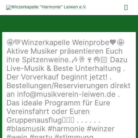
Zum
Hau
Inhalt
springen
🤩💚Winzerkapelle Weinprobe🧡🤩
Aktive Musiker präsentieren Euch
ihre Spitzenweine.🎶🥂🍷👌🏻 Dazu
Live-Musik & Beste Unterhaltung .
Der Vorverkauf beginnt jetzt! .
Bestellungen/Reservierungen direkt
an info@musikverein-leiwen.de .
Das ideale Programm für Eure
Vereinsfahrt oder Euren
Gruppenausflug👍🏻🥳 . . . . . .
#blasmusik #harmonie #winzer
#wein #party #stimmung